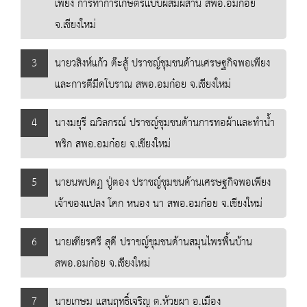
เพียง การทำการเกษตรแบบผสมผสาน สพอ.อมก๋อย
จ.เชียงใหม่
3
นายวสิงห์แก้ว ต๊ะสู้ ปราชญ์ชุมชนด้านเศรษฐกิจพอเพียง
และการตีมีดโบราณ สพอ.อมก๋อย จ.เชียงใหม่
4
นางมยุรี ฌวิลกรณ์ ปราชญ์ชุมชนด้านการทอผ้าและทำน้ำ
พริก สพอ.อมก๋อย จ.เชียงใหม่
5
นายนพปดฏ ปู่ตอง ปราชญ์ชุมชนด้านเศรษฐกิจพอเพียง
เจ้าของแปลง โคก หนอง นา สพอ.อมก๋อย จ.เชียงใหม่
6
นายเฑียรศรี สุดี ปราชญ์ชุมชนด้านสมุนไพรพื้นบ้าน
สพอ.อมก๋อย จ.เชียงใหม่
7
นายเกษม แสนฤทธิ์เจริญ ต.ห้วยผา อ.เมือง