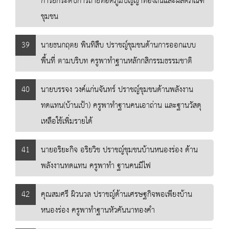
การยกระดับการถ่ายทอดภูมิปัญญาท้องถิ่นและผลิตภัณฑ์
ชุมชน
39
นายธนกฤตย พินทิสืบ ปราชญ์ชุมชนด้านการออกแบบ
พื้นที่ ตามบริบท ครูพาทำฐานหลักกสิกรรมธรรมชาติ
40
นายบรรจง วงค์แก่นจันทร์ ปราชญ์ชุมชนด้านพลังงาน
ทดแทน(บ้านเป้า) ครูพาทำฐานคนเอาถ่าน และฐานวัสดุ
เหลือใช้เพิ่มรายได้
41
นายอริยะกิจ อริยวิช ปราชญ์ชุมชนบ้านหนองร่อง ด้าน
พลังงานทดแทน ครูพาทำ ฐานคนมีไฟ
42
คุณสมศรี ผิวนวล ปราชญ์ด้านเศรษฐกิจพอเพียงบ้าน
หนองร่อง ครูพาทำฐานหัวคันนาทองคำ