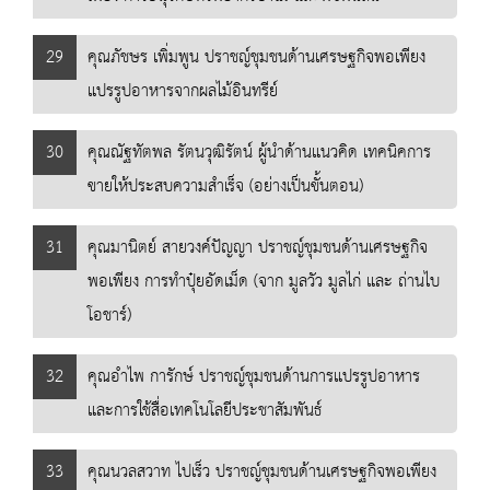
29
คุณภัชษร เพิ่มพูน ปราชญ์ชุมชนด้านเศรษฐกิจพอเพียง
แปรรูปอาหารจากผลไม้อินทรีย์
30
คุณณัฐทัตพล รัตนวุฒิรัตน์ ผู้นำด้านแนวคิด เทคนิคการ
ขายให้ประสบความสำเร็จ (อย่างเป็นขั้นตอน)
31
คุณมานิตย์ สายวงค์ปัญญา ปราชญ์ชุมชนด้านเศรษฐกิจ
พอเพียง การทำปุ๋ยอัดเม็ด (จาก มูลวัว มูลไก่ และ ถ่านไบ
โอชาร์)
32
คุณอำไพ การักษ์ ปราชญ์ชุมชนด้านการแปรรูปอาหาร
และการใช้สื่อเทคโนโลยีประชาสัมพันธ์
33
คุณนวลสวาท ไปเร็ว ปราชญ์ชุมชนด้านเศรษฐกิจพอเพียง