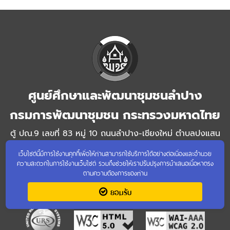
ศูนย์ศึกษาและพัฒนาชุมชนลำปาง
กรมการพัฒนาชุมชน กระทรวงมหาดไทย
ตู้ ปณ.9 เลขที่ 83 หมู่ 10 ถนนลำปาง-เชียงใหม่ ตำบลปงแสน
ทอง
เว็บไซต์นี้มีการใช้งานคุกกี้เพื่อให้ท่านสามารถใช้บริการได้อย่างต่อเนื่องและอำนวย
ความสะดวกในการใช้งานเว็บไซต์ รวมถึงช่วยให้เราปรับปรุงการนำเสนอเนื้อหาตรง
อำเภอเมืองลำปาง จังหวัดลำปาง 52100
ตามความต้องการของท่าน
โทรศัพท์ 054-829768 โทรสาร 054-829808
ยอมรับ