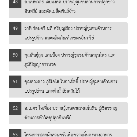
48
อ.นันทวัตธ์ ไชยมงคล ปราชญ์ชุมชนด้านการปลูกข้าว
อินทรีย์ และคัดเมล็ดพันธ์ข้าว
49
ว่าที่ ร้อยตรี นที ศรีบุญเรือง ปราชญ์ชุมชนด้านการ
แปรรูปข้าว และผลิตภัณฑ์เกษตรอินทรีย์
50
คุณสินธุ์สุข แสนป้อง ปราชญ์ชุมชนด้านสมุนไพร และ
ภูมิปัญญาการนวด
51
คุณดวงดาว กูริโอโส ไนอาเร็ตตี้ ปราชญ์ชุมชนด้านการ
แปรรูปถ่าน และทำน้ำส้มควันไม้
52
อ.เนตร ใจเที่ยง ปราชญ์เกษตรแห่งแผ่นดิน ผู้เชี่ยวชาญ
ด้านการทำวัสดุปลูกอินทรีย์
53
โครงการปลูกผักสวนครัวเพื่อความมั่นคงทางอาหาร