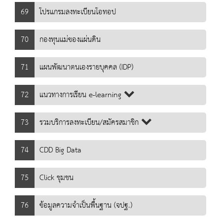
69
โปรแกรมลงทะเบียนโอทอป
70
กองทุนแม่ของแผ่นดิน
71
แผนพัฒนาตนเองรายบุคคล (IDP)
72
แนวทางการเรียน e-learning
73
รวมบริการลงทะเบียน/สมัครสมาชิก
74
CDD Big Data
75
Click ชุมชน
76
ข้อมูลความจำเป็นพื้นฐาน (จปฐ.)